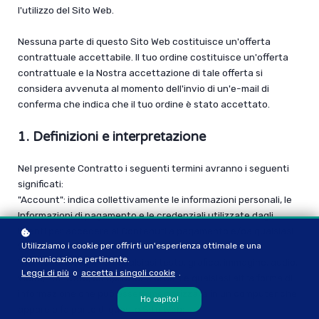
l'utilizzo del Sito Web.
Nessuna parte di questo Sito Web costituisce un'offerta
contrattuale accettabile. Il tuo ordine costituisce un'offerta
contrattuale e la Nostra accettazione di tale offerta si
considera avvenuta al momento dell'invio di un'e-mail di
conferma che indica che il tuo ordine è stato accettato.
1. Definizioni e interpretazione
Nel presente Contratto i seguenti termini avranno i seguenti
significati:
"Account": indica collettivamente le informazioni personali, le
Informazioni di pagamento e le credenziali utilizzate dagli
Utenti per accedere ai Contenuti a pagamento e/oa qualsiasi
Sistema di comunicazione sul Sito Web;
Utilizziamo i cookie per offrirti un'esperienza ottimale e una
comunicazione pertinente.
"Contenuto": significa qualsiasi testo, grafica, immagine, audio,
Leggi di più
o
accetta i singoli cookie
.
video, software, compilazione di dati e qualsiasi altra forma di
informazione che può essere memorizzata in un computer che
Ho capito!
appare o fa parte di questo Sito Web;